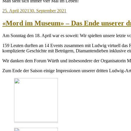
Man sieht sich immer vier Mal im Leben!
Veröffentlicht
25. April 2021
30. September 2021
am
«Mord im Museum» – Das Ende unserer dr
Am Sonntag den 18. April war es soweit: Wir spielten unsere letzte 
159 Leuten durften an 14 Events zusammen mit Ludwig virtuell das 
komplizierte Geschichte mit Betrügern, Diamantendieben inklusive 
Wir danken dem Forum Würth und insbesondere der Organisatorin Meret
Zum Ende der Saison einige Impressionen unserer dritten Ludwig-Art