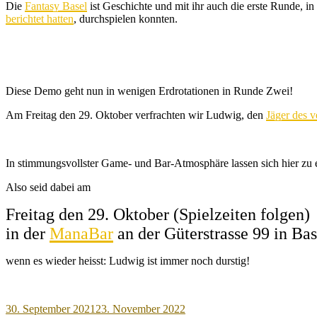
Die
Fantasy Basel
ist Geschichte und mit ihr auch die erste Runde, 
berichtet hatten
, durchspielen konnten.
Diese Demo geht nun in wenigen Erdrotationen in Runde Zwei!
Am Freitag den 29. Oktober verfrachten wir Ludwig, den
Jäger des v
In stimmungsvollster Game- und Bar-Atmosphäre lassen sich hier zu e
Also seid dabei am
Freitag den 29. Oktober (Spielzeiten folgen)
in der
ManaBar
an der Güterstrasse 99 in Bas
wenn es wieder heisst: Ludwig ist immer noch durstig!
Veröffentlicht
30. September 2021
23. November 2022