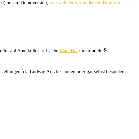
llen) unsere Demoversion,
von welcher wir im letzten Blogpost
ltur auf Spielkultur trifft: Die
ManaBar
im Gundeli
🎉.
ellungen à la Ludwig Arts bestaunen oder gar selbst bespielen.