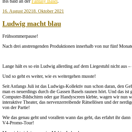
Bis bald an der
Fantasy Basel
.
Veröffentlicht
16. August 2021
8. Oktober 2021
am
Ludwig macht blau
Frühsommerpause!
Nach drei anstrengenden Produktionen innerhalb von nur fünf Monate
Lange hält es so ein Ludwig allerding auf dem Liegestuhl nicht aus 
Und so geht es weiter, wie es weitergehen musste!
Seit Anfangs Juli ist das Ludwigs-Kollektiv nun schon daran, den Ge
man es neuerdings durch die Gassen Basels raunen hört. Und das is
Computer-Bildschirm oder gar Handyscreen klebte, wagen wir nun wied
interaktive Theater, das nervenzerreibende Rätsellösen und der ner
von der Partie!
Wie das genau geht und vorallem wann das geht, das erfahrt ihr dann
V4-Promo-Tour!