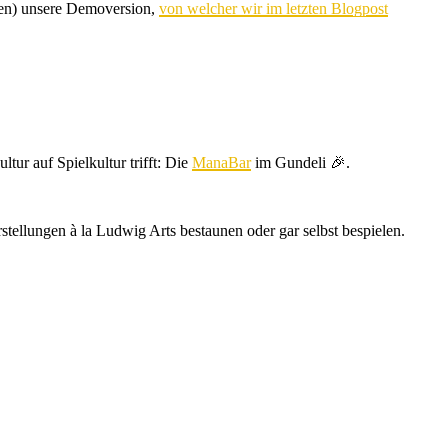
llen) unsere Demoversion,
von welcher wir im letzten Blogpost
ltur auf Spielkultur trifft: Die
ManaBar
im Gundeli
🎉.
ellungen à la Ludwig Arts bestaunen oder gar selbst bespielen.